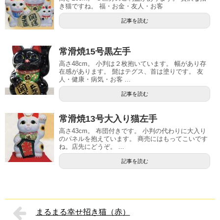
き猫ですね。 福・お金・友人・お客
記事を読む
常滑焼15号黒左手
高さ48cm。 小判は２枚抱いています。 幅があり存
在感があります。 髭はテグス、首は塗りです。 友
人・健康・病気・お客 ...
記事を読む
常滑焼13号大入り猫左手
高さ43cm。 布団付きです。 小判の代わりに大入り
のパネルを抱えています。 商売にはもってこいです
ね。店先にどうぞ。 ...
記事を読む
まるまる幸せ招き猫（赤）