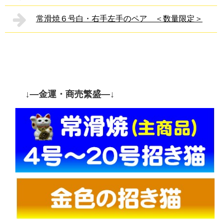
常滑焼６号白・右手左手のペア ＜数量限定＞
↓—金運・商売繁盛—↓