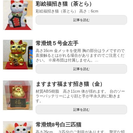
彩絵福招き猫（茶とら）
彩絵福招き猫（茶とら） 高さ：6cm
記事を読む
常滑焼５号金左手
高さ16cm 金メッキを使用 胸の部分はラメですので
直接触るとはがれる場合がありますのでご注意くだ
さい。 ※座布団は付属しません。...
記事を読む
ますます福ます招き猫（金）
材質ABS樹脂 高さ11cm 体が揺れます。 台のソー
ラーバッテリーにより顔と手が半永久的に動きま
す。
記事を読む
常滑焼8号白三匹猫
高さ26cm。 ３匹分のご利益があります。 贅沢な招