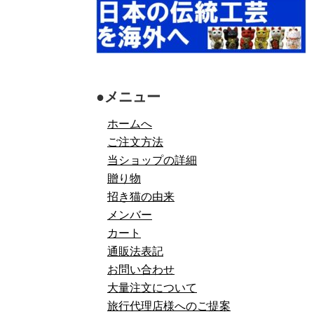
●メニュー
ホームへ
ご注文方法
当ショップの詳細
贈り物
招き猫の由来
メンバー
カート
通販法表記
お問い合わせ
大量注文について
旅行代理店様へのご提案