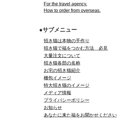
For the travel agency.
How to order from overseas.
●サブメニュー
招き猫は本物の手作り
招き猫で福をつかむ方法 必見
大量注文について
招き猫各部の名称
お宅の招き猫紹介
梱包イメージ
特大招き猫のイメージ
メディア情報
プライバシーポリシー
お知らせ
あなたに来た福をお聞かせください