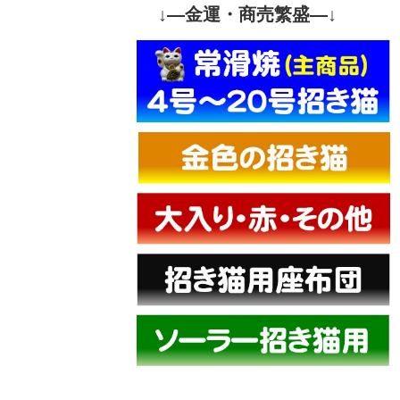
↓—金運・商売繁盛—↓