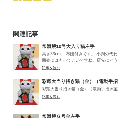
関連記事
常滑焼10号大入り猫左手
高さ33cm。 布団付きです。 小判の
商売にはもってこいですね。店先にどうぞ。
記事を読む
彩耀大当り招き猫（金）（電動手招
彩耀大当り招き猫（金）（電動手招き宝くじ
記事を読む
常滑焼６号金左手