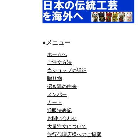
●メニュー
ホームへ
ご注文方法
当ショップの詳細
贈り物
招き猫の由来
メンバー
カート
通販法表記
お問い合わせ
大量注文について
旅行代理店様へのご提案