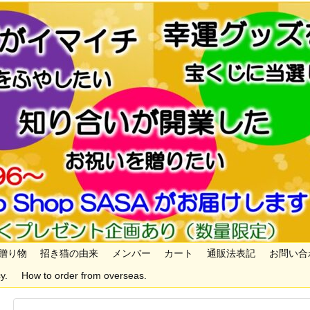
贈り物
招き猫の由来
メンバー
カート
通販法表記
お問い合
y.
How to order from overseas.