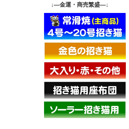
↓—金運・商売繁盛—↓