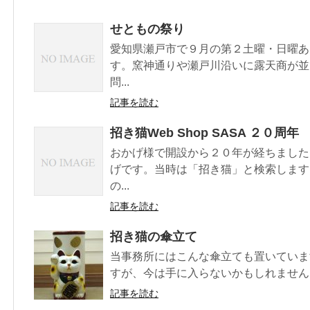
せともの祭り
愛知県瀬戸市で９月の第２土曜・日曜あ
す。窯神通りや瀬戸川沿いに露天商が並
問...
記事を読む
招き猫Web Shop SASA ２０周年
おかげ様で開設から２０年が経ちました
げです。当時は「招き猫」と検索します
の...
記事を読む
招き猫の傘立て
当事務所にはこんな傘立ても置いていま
すが、今は手に入らないかもしれません。 
記事を読む