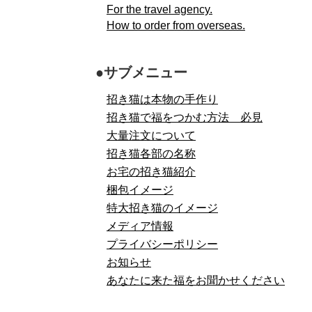
For the travel agency.
How to order from overseas.
●サブメニュー
招き猫は本物の手作り
招き猫で福をつかむ方法 必見
大量注文について
招き猫各部の名称
お宅の招き猫紹介
梱包イメージ
特大招き猫のイメージ
メディア情報
プライバシーポリシー
お知らせ
あなたに来た福をお聞かせください