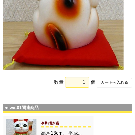
数量
個
reiwa-01関連商品
令和招き猫
高さ13cm。 平成...