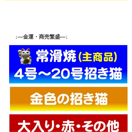
↓—金運・商売繁盛—↓