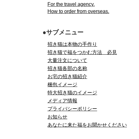
For the travel agency.
How to order from overseas.
●サブメニュー
招き猫は本物の手作り
招き猫で福をつかむ方法 必見
大量注文について
招き猫各部の名称
お宅の招き猫紹介
梱包イメージ
特大招き猫のイメージ
メディア情報
プライバシーポリシー
お知らせ
あなたに来た福をお聞かせください