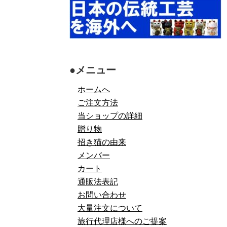
●メニュー
ホームへ
ご注文方法
当ショップの詳細
贈り物
招き猫の由来
メンバー
カート
通販法表記
お問い合わせ
大量注文について
旅行代理店様へのご提案