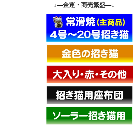
↓—金運・商売繁盛—↓